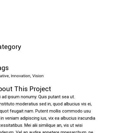
ategory
ags
ative, Innovation, Vision
bout This Project
 ad ipsum nonumy. Quis putant sea ut.
stituto moderatius sed in, quod albucius vis ei,
 quot feugait nam. Putent mollis commodo usu
 in veniam adipiscing ius, vix ea albucius iracundia
essitatibus. Mei alii similique an, vis ut wisi
nderum. Vel an audire appetere mnesarchum, ne