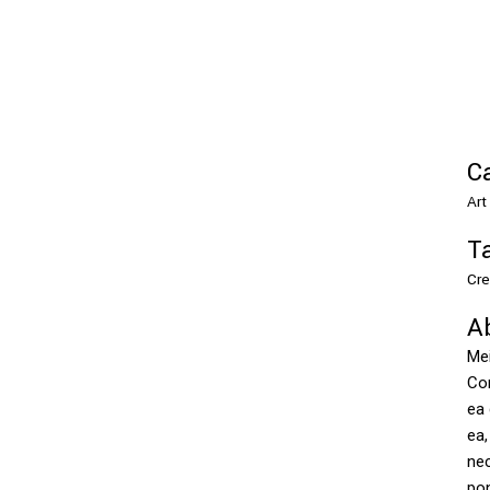
C
Art
T
Cre
A
Mei
Con
ea
ea,
nec
po